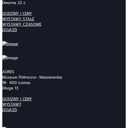
Dworna 22 c
GODZINY I CENY
WYSTAWY STAŁE
WYSTAWY CZASOWE
DOJAZD
ADRES
Muzeum Północno- Mazowieckie
18- 400 Łomża
Długa 13
GODZINY I CENY
WYSTAWY
DOJAZD